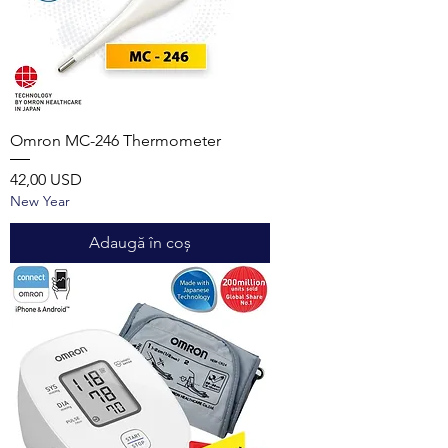
Omron MC-246 Thermometer
Preț
42,00 USD
New Year
Adaugă în coș