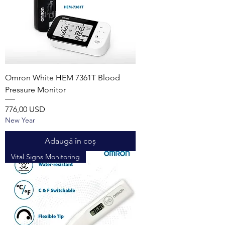
Omron White HEM 7361T Blood
Pressure Monitor
Preț
776,00 USD
New Year
Adaugă în coș
Vital Signs Monitoring