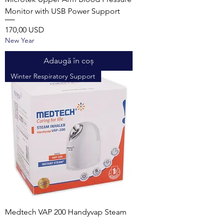
Monitor with USB Power Support
Preț
170,00 USD
New Year
Adaugă în coș
Winter Respiratory Support
Medtech VAP 200 Handyvap Steam