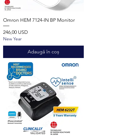
Omron HEM 7124-IN BP Monitor
Preț
246,00 USD
New Year
Adaugă în coș