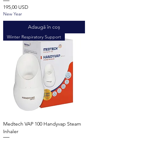
Preț
195,00 USD
New Year
Adaugă în coș
Winter Respiratory Support
Medtech VAP 100 Handyvap Steam
Inhaler