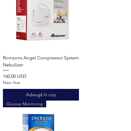
Romsons Angel Compressor System
Nebulizer
Preț
160,00 USD
New Year
Adaugă în coș
Glucose Monitoring