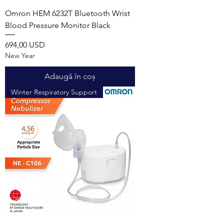
Omron HEM 6232T Bluetooth Wrist
Blood Pressure Monitor Black
Preț
694,00 USD
New Year
Adaugă în coș
Winter Respiratory Support