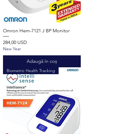
Omron Hem-7121 J BP Monitor
Preț
284,00 USD
New Year
Adaugă în coș
Biometric Health Tracking