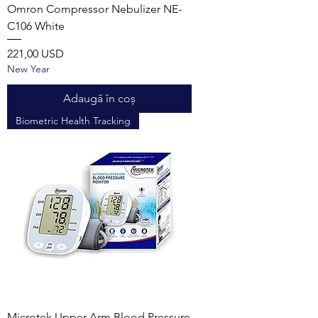
Omron Compressor Nebulizer NE-
C106 White
Preț
221,00 USD
New Year
Adaugă în coș
Biometric Health Tracking
Microtek Upper Arm Blood Pressure