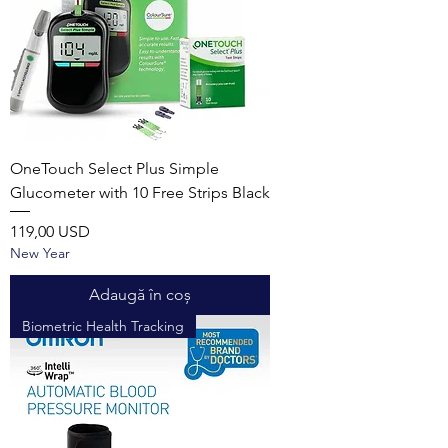
OneTouch Select Plus Simple
Glucometer with 10 Free Strips Black
Preț
119,00 USD
New Year
Adaugă în coș
Biometric Health Tracking