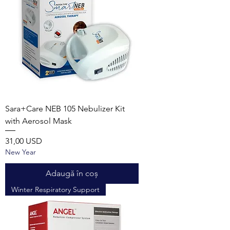
Sara+Care NEB 105 Nebulizer Kit
with Aerosol Mask
Preț
31,00 USD
New Year
Adaugă în coș
Winter Respiratory Support