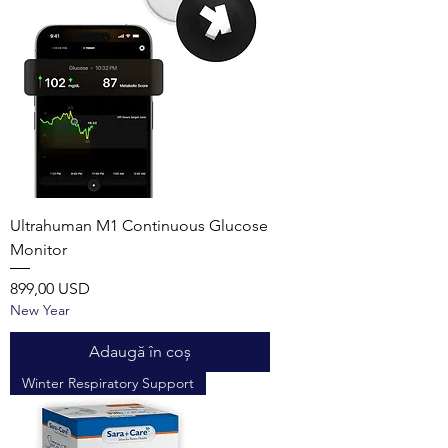
Ultrahuman M1 Continuous Glucose
Monitor
Preț
899,00 USD
New Year
Adaugă în coș
Winter Respiratory Support