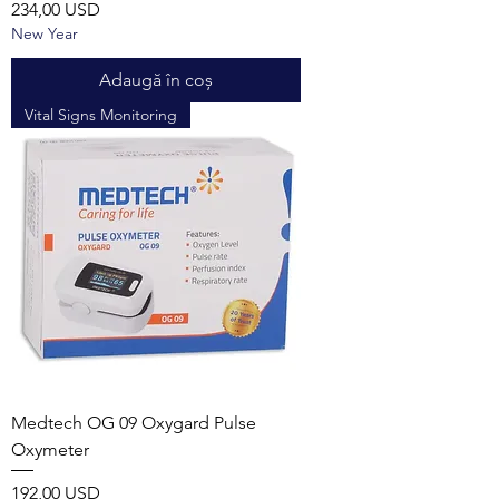
Preț
234,00 USD
New Year
Adaugă în coș
Vital Signs Monitoring
Medtech OG 09 Oxygard Pulse
Oxymeter
Preț
192,00 USD