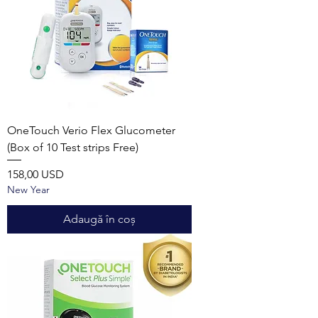
OneTouch Verio Flex Glucometer
(Box of 10 Test strips Free)
Preț
158,00 USD
New Year
Adaugă în coș